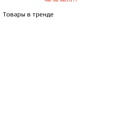
+86 18218637277
Товары в тренде